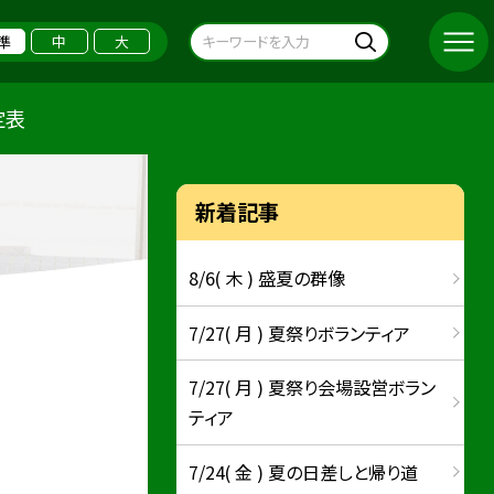
準
中
大
定表
新着記事
8/6( 木 ) 盛夏の群像
7/27( 月 ) 夏祭りボランティア
7/27( 月 ) 夏祭り会場設営ボラン
ティア
7/24( 金 ) 夏の日差しと帰り道