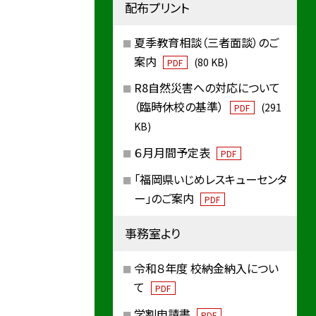
配布プリント
夏季教育相談（三者面談）のご
案内
(80 KB)
PDF
R8自然災害への対応について
（臨時休校の基準）
(291
PDF
KB)
６月月間予定表
PDF
「福岡県いじめレスキューセンタ
ー」のご案内
PDF
事務室より
令和８年度 校納金納入につい
て
PDF
学割申請書
PDF