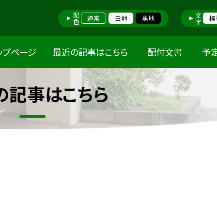
配色
文字
通常
白地
黒地
標
ップページ
最近の記事はこちら
配付文書
予
の記事はこちら