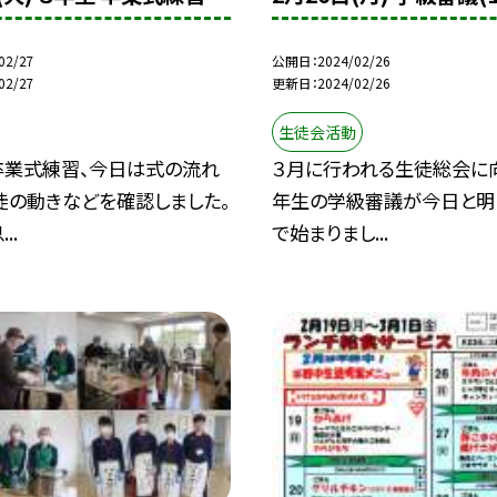
02/27
公開日
2024/02/26
02/27
更新日
2024/02/26
生徒会活動
卒業式練習、今日は式の流れ
３月に行われる生徒総会に向
徒の動きなどを確認しました。
年生の学級審議が今日と明
..
で始まりまし...