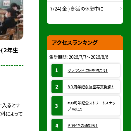
7/24( 金 ) 部活の休憩中に
アクセスランキング
子(２年生
集計期間：2026/7/7～2026/8/6
グラウンドに絵を描こう！
８０周年記念航空写真撮影！
#80周年記念ストリートスナッ
に入るとす
プ Vol.19
教科によって
ドキドキの通知表！