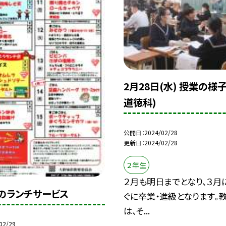
2月28日(水) 授業の様
道徳科)
公開日
2024/02/28
更新日
2024/02/28
２年生
２月も明日までとなり、３月
5のランチサービス
ぐに卒業・進級となります。
は、そ...
02/29