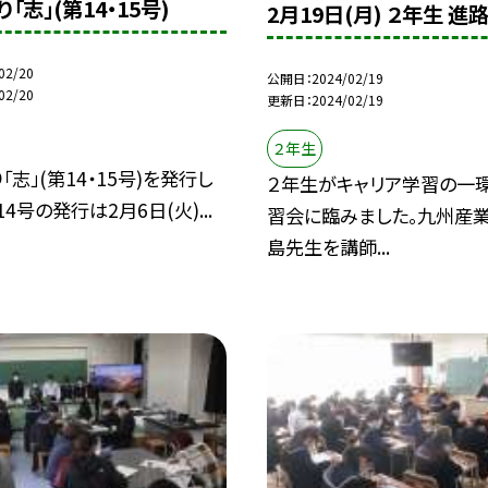
「志」(第14・15号)
2月19日(月) ２年生 進
02/20
公開日
2024/02/19
02/20
更新日
2024/02/19
２年生
「志」(第14・15号)を発行し
２年生がキャリア学習の一
4号の発行は2月6日(火)...
習会に臨みました。九州産
島先生を講師...