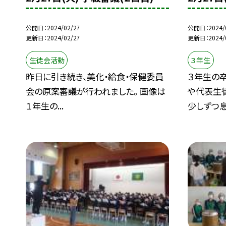
公開日
2024/02/27
公開日
2024/
更新日
2024/02/27
更新日
2024/
生徒会活動
３年生
昨日に引き続き、美化・給食・保健委員
３年生の
会の原案審議が行われました。 画像は
や代表生
１年生の...
少しずつ息.