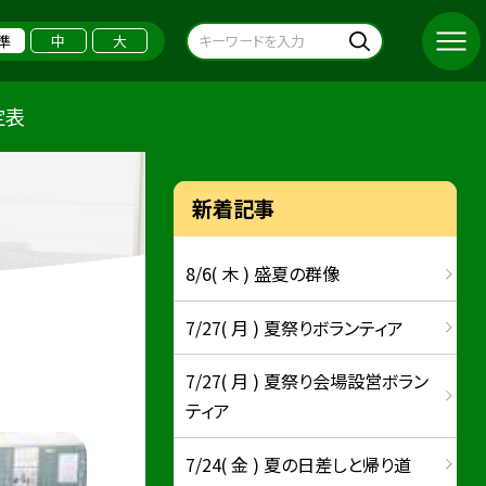
準
中
大
定表
新着記事
8/6( 木 ) 盛夏の群像
7/27( 月 ) 夏祭りボランティア
7/27( 月 ) 夏祭り会場設営ボラン
ティア
7/24( 金 ) 夏の日差しと帰り道