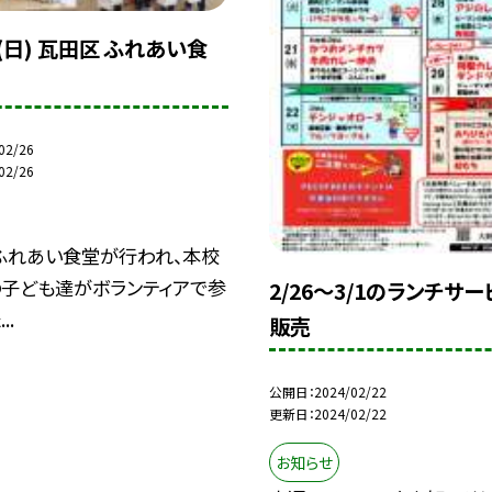
(日) 瓦田区 ふれあい食
02/26
02/26
ふれあい食堂が行われ、本校
の子ども達がボランティアで参
2/26〜3/1のランチサ
..
販売
公開日
2024/02/22
更新日
2024/02/22
お知らせ