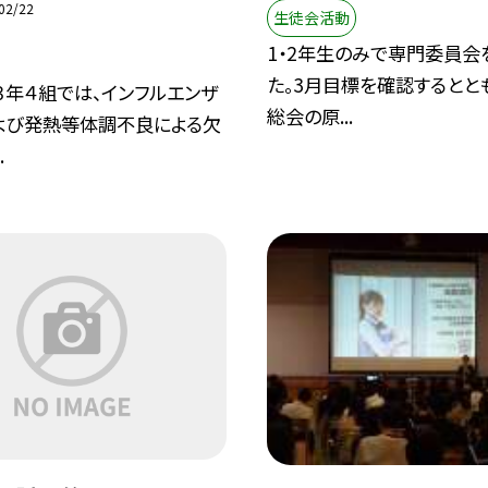
02/22
生徒会活動
1・2年生のみで専門委員会
た。3月目標を確認するとと
３年４組では、インフルエンザ
総会の原...
よび発熱等体調不良による欠
.