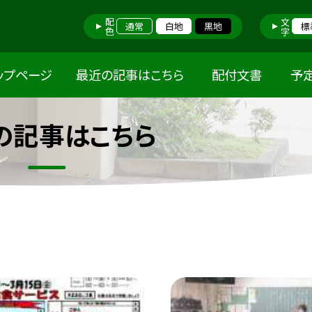
配色
文字
通常
白地
黒地
標
ップページ
最近の記事はこちら
配付文書
予
の記事はこちら