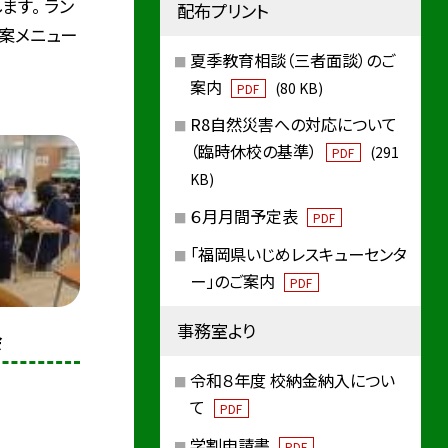
ます。 ラン
配布プリント
案メニュー
夏季教育相談（三者面談）のご
案内
(80 KB)
PDF
R8自然災害への対応について
（臨時休校の基準）
(291
PDF
KB)
６月月間予定表
PDF
「福岡県いじめレスキューセンタ
ー」のご案内
PDF
事務室より
会
令和８年度 校納金納入につい
て
PDF
学割申請書
PDF