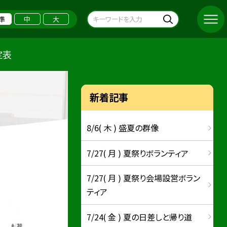
準
中
大
定表
新着記事
8/6( 木 ) 盛夏の群像
7/27( 月 ) 夏祭りボランティア
7/27( 月 ) 夏祭り会場設営ボラン
ティア
7/24( 金 ) 夏の日差しと帰り道