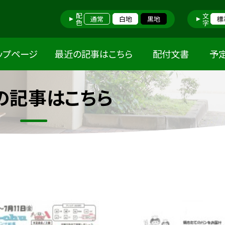
配色
文字
通常
白地
黒地
標
ップページ
最近の記事はこちら
配付文書
予
の記事はこちら