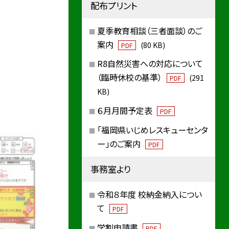
配布プリント
夏季教育相談（三者面談）のご
案内
(80 KB)
PDF
R8自然災害への対応について
（臨時休校の基準）
(291
PDF
KB)
６月月間予定表
PDF
「福岡県いじめレスキューセンタ
ー」のご案内
PDF
事務室より
令和８年度 校納金納入につい
て
PDF
学割申請書
PDF