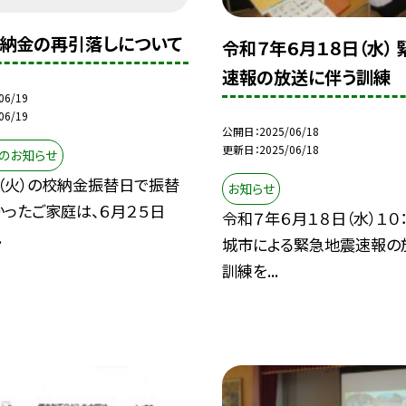
校納金の再引落しについて
令和７年６月１８日（水）
速報の放送に伴う訓練
06/19
06/19
公開日
2025/06/18
更新日
2025/06/18
のお知らせ
日（火）の校納金振替日で振替
お知らせ
ったご家庭は、６月２５日
令和７年６月１８日（水）１０
.
城市による緊急地震速報の
訓練を...