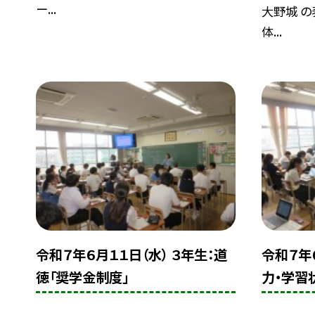
ー...
大野城 
体...
令和７年６月１１日（水） ３年生：道
令和７年
徳「奨学金制度」
力・学習