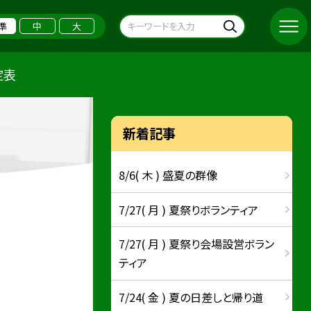
準
中
大
定表
新着記事
8/6( 木 ) 盛夏の群像
7/27( 月 ) 夏祭りボランティア
7/27( 月 ) 夏祭り会場設営ボラン
ティア
7/24( 金 ) 夏の日差しと帰り道