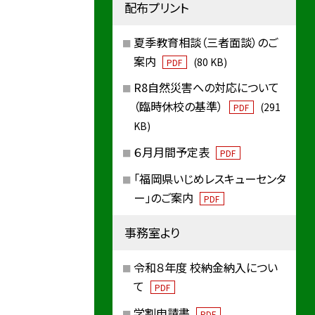
配布プリント
夏季教育相談（三者面談）のご
案内
(80 KB)
PDF
R8自然災害への対応について
（臨時休校の基準）
(291
PDF
KB)
６月月間予定表
PDF
「福岡県いじめレスキューセンタ
ー」のご案内
PDF
事務室より
令和８年度 校納金納入につい
て
PDF
学割申請書
PDF