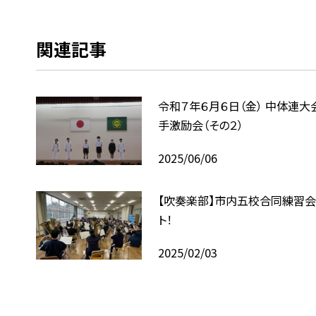
関連記事
令和７年６月６日（金） 中体連大
手激励会（その２）
2025/06/06
【吹奏楽部】市内五校合同練習会
ト！
2025/02/03