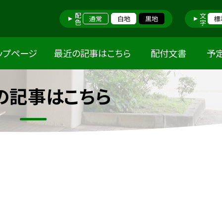
配色
文字
通常
白地
黒地
標
ップページ
最近の記事はこちら
配付文書
予
の記事はこちら