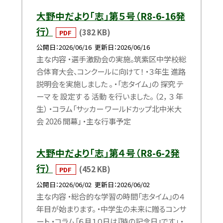
大野中だより「志」第５号（R8-6-16発
行）
(382 KB)
PDF
公開日
2026/06/16
更新日
2026/06/16
主な内容 ・選手激励会の実施。筑紫区中学校総
合体育大会、コンクールに向けて！ ・３年生 進路
説明会を実施しました 。 ・「志タイム」の 探究 テ
ーマ を 設定す る 活動 を行いました。 （２， ３ 年
生） ・コラム「サッカー ワールドカップ北中米大
会 2026 開幕」 ・主な行事予定
大野中だより「志」第４号（R8-6-2発
行）
(452 KB)
PDF
公開日
2026/06/02
更新日
2026/06/02
主な内容 ・総合的な学習の時間「志タイム」の４
年目が始まります。 ・中学生の未来に贈るコンサ
ート ・コラム「６月１０日は『時の記念日』です」 ・