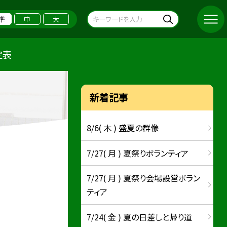
準
中
大
定表
新着記事
8/6( 木 ) 盛夏の群像
7/27( 月 ) 夏祭りボランティア
7/27( 月 ) 夏祭り会場設営ボラン
ティア
7/24( 金 ) 夏の日差しと帰り道