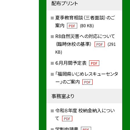
配布プリント
夏季教育相談（三者面談）のご
案内
(80 KB)
PDF
R8自然災害への対応について
（臨時休校の基準）
(291
PDF
KB)
６月月間予定表
PDF
「福岡県いじめレスキューセンタ
ー」のご案内
PDF
事務室より
令和８年度 校納金納入につい
て
PDF
学割申請書
PDF