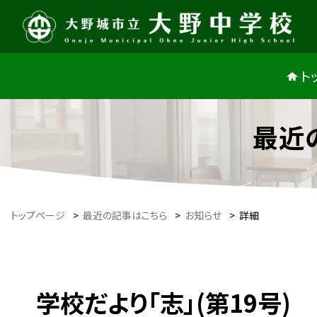
ト
最近
トップページ
>
最近の記事はこちら
>
お知らせ
>
詳細
学校だより「志」(第19号)