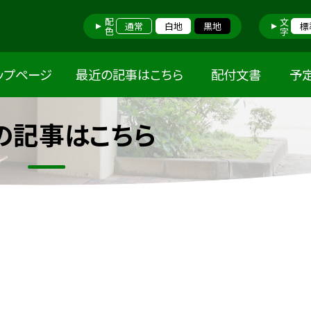
配色
文字
通常
白地
黒地
標
ップページ
最近の記事はこちら
配付文書
予
の記事はこちら