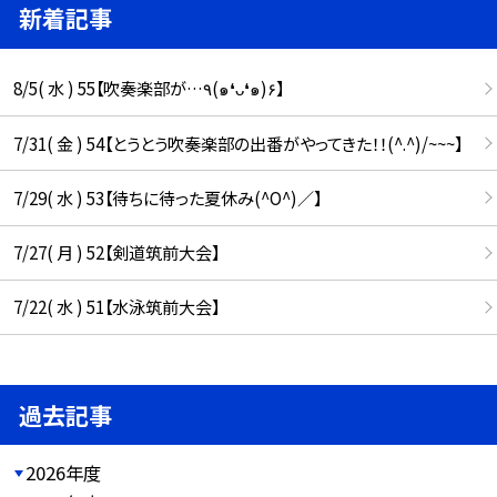
新着記事
8/5( 水 ) 55【吹奏楽部が…٩(๑❛ᴗ❛๑)۶】
7/31( 金 ) 54【とうとう吹奏楽部の出番がやってきた！！(^.^)/~~~】
7/29( 水 ) 53【待ちに待った夏休み(^O^)／】
7/27( 月 ) 52【剣道筑前大会】
7/22( 水 ) 51【水泳筑前大会】
過去記事
2026年度