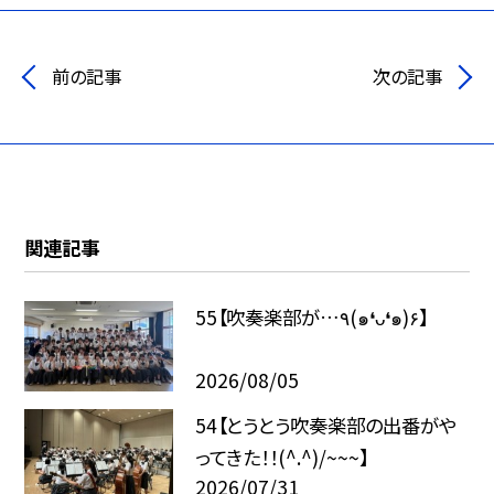
前の記事
次の記事
関連記事
55【吹奏楽部が…٩(๑❛ᴗ❛๑)۶】
2026/08/05
54【とうとう吹奏楽部の出番がや
ってきた！！(^.^)/~~~】
2026/07/31