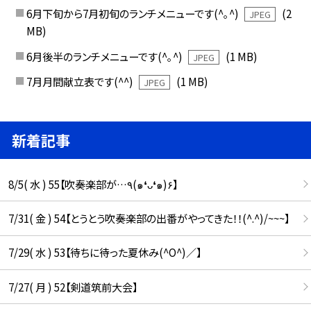
6月下旬から7月初旬のランチメニューです(^｡^)
(2
JPEG
MB)
6月後半のランチメニューです(^｡^)
(1 MB)
JPEG
7月月間献立表です(^^)
(1 MB)
JPEG
新着記事
8/5( 水 ) 55【吹奏楽部が…٩(๑❛ᴗ❛๑)۶】
7/31( 金 ) 54【とうとう吹奏楽部の出番がやってきた！！(^.^)/~~~】
7/29( 水 ) 53【待ちに待った夏休み(^O^)／】
7/27( 月 ) 52【剣道筑前大会】