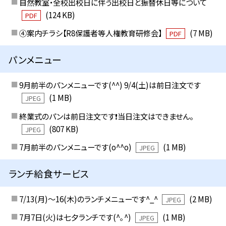
自然教室・全校出校日に伴う出校日と振替休日等について
(124 KB)
PDF
④案内チラシ【R8保護者等人権教育研修会】
(7 MB)
PDF
パンメニュー
9月前半のパンメニューです(^^) 9/4(土)は前日注文です
(1 MB)
JPEG
終業式のパンは前日注文です❗️当日注文はできません。
(807 KB)
JPEG
7月前半のパンメニューです(o^^o)
(1 MB)
JPEG
ランチ給食サービス
7/13(月)〜16(木)のランチメニューです^_^
(2 MB)
JPEG
7月7日(火)は七夕ランチです(^｡^)
(1 MB)
JPEG