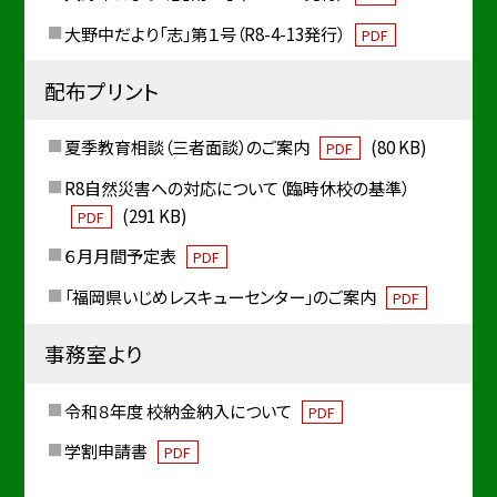
大野中だより「志」第１号（R8-4-13発行）
PDF
配布プリント
夏季教育相談（三者面談）のご案内
(80 KB)
PDF
R8自然災害への対応について（臨時休校の基準）
(291 KB)
PDF
６月月間予定表
PDF
「福岡県いじめレスキューセンター」のご案内
PDF
事務室より
令和８年度 校納金納入について
PDF
学割申請書
PDF