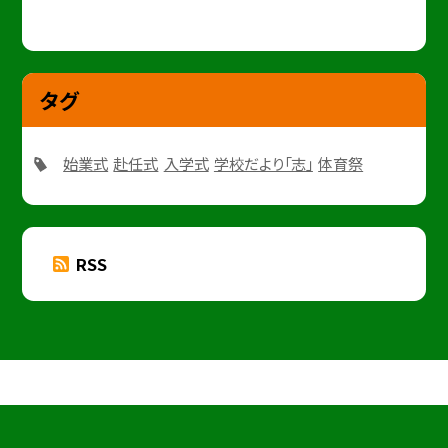
タグ
始業式
赴任式
入学式
学校だより「志」
体育祭
RSS